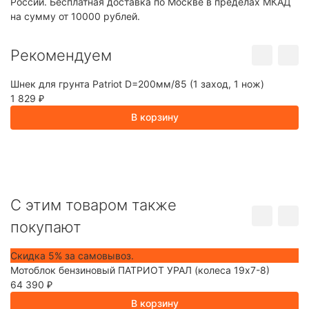
России. Бесплатная доставка по Москве в пределах МКАД
на сумму от 10000 рублей.
Рекомендуем
Шнек для грунта Patriot D=200мм/85 (1 заход, 1 нож)
Г
1 829
1
₽
В корзину
C этим товаром также
покупают
Скидка 5% за самовывоз.
С
Мотоблок бензиновый ПАТРИОТ УРАЛ (колеса 19х7-8)
1
64 390
₽
В корзину