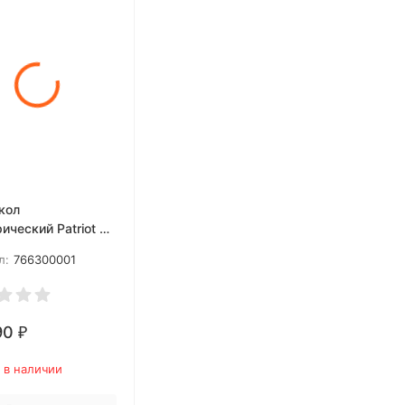
кол
ический Patriot CE
л:
766300001
90
₽
 в наличии