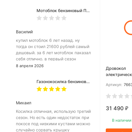
Мотоблок бензиновый ПАТРИОТ КАЛУГА М
Василий
купил мотоблок 6 лет назад. ну
тогда он стоил 21600 рублей самый
дешовый. за 6 лет мотоблок паказал
себя отлично. в первый сезон
окупил себя сполна. цена низкая
8 апреля 2026
Дровокол
качество на высоте. саветую брать
электрическ
непрогадаете. щас продаю для
CE 5215
Газонокосилка бензиновая Patriot РТ 42 LS
приабритения помощнее аппарата.
Артикул:
766
Михаил
31 490
₽
Косилка отличная, использую третий
сезон. Но есть один недостаток при
В наличии
покосе под низкими кустами можно
случайно сорвать крышку