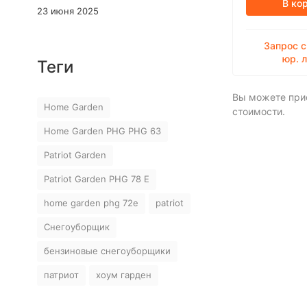
В ко
воздушного фильтра, которую
23 июня 2025
отдельно купить похоже
невозможно.
Запрос с
юр. 
Теги
Вы можете прио
Home Garden
стоимости.
Home Garden PHG PHG 63
Patriot Garden
Patriot Garden PHG 78 E
home garden phg 72e
patriot
Снегоуборщик
бензиновые снегоуборщики
патриот
хоум гарден