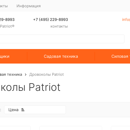
акты
Информация
229-8993
+7 (495) 229-8993
info
atriot®
контакты
щики
Садовая техника
Силовая 
вая техника
Дровоколы Patriot
колы Patriot
:
Цена