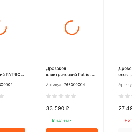
покупателей
Дровокол
Дрово
ий PATRIOT
электрический Patriot CE
электр
5322
3715
300002
Артикул:
766300004
Артику
33 590
27 4
₽
В наличии
Нет