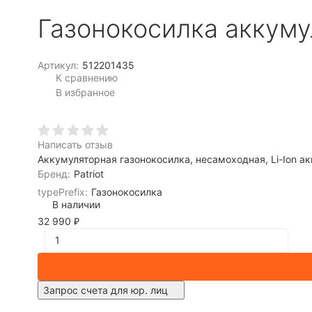
Газонокосилка аккум
Артикул:
512201435
К сравнению
В избранное
Написать отзыв
Аккумуляторная газонокосилка, несамоходная, Li-Ion ак
Бренд:
Patriot
typePrefix:
Газонокосилка
В наличии
32 990
₽
Запрос счета для юр. лиц