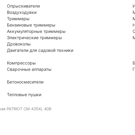
Опрыскиватели
И
Воздуходувки
Триммеры
М
Бензиновые триммеры
Н
Аккумуляторные триммеры
С
Электрические триммеры
Дровоколы
Двигатели для садовой техники
Компрессоры
Б
Сварочные аппараты
Г
Бетоносмесители
Тепловые пушки
ная PATRIOT CM 435XL 40В