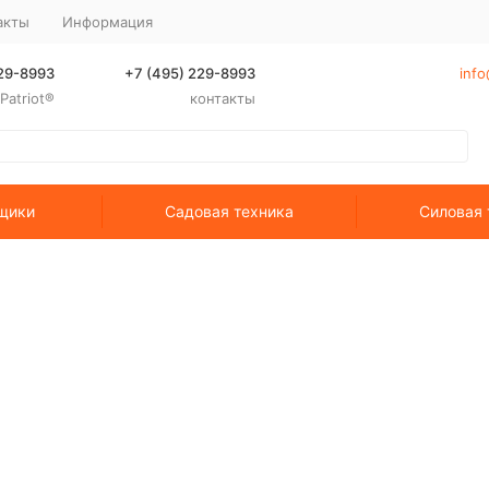
акты
Информация
229-8993
+7 (495) 229-8993
info
atriot®
контакты
щики
Садовая техника
Силовая 