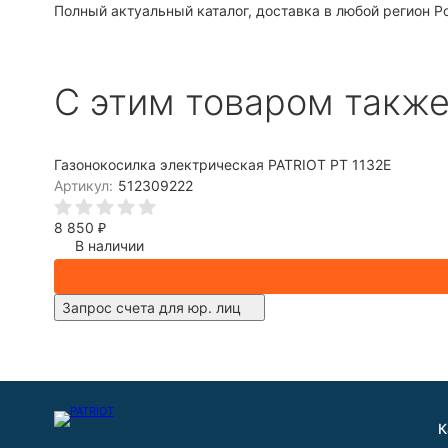
Полный актуальный каталог, доставка в любой регион Р
C этим товаром такж
Газонокосилка электрическая PATRIOT PT 1132E
Артикул:
512309222
8 850
₽
В наличии
Запрос счета для юр. лиц
К