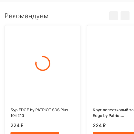
Рекомендуем
Бур EDGE by PATRIOT SDS Plus
Круг лепестковый т
10x210
Edge by Patriot
150мм*22,23мм*P12
224
224
₽
₽