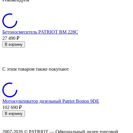
Бетоносмеситель PATRIOT BM 228C
27 490
₽
2
В корзину
C этим товаром также покупают
Мотокультиватор дизельный Patriot Boston 9DE
Б
102 690
₽
3
В корзину
2007-2026 © PATRIOT — Официальный дилер торговой