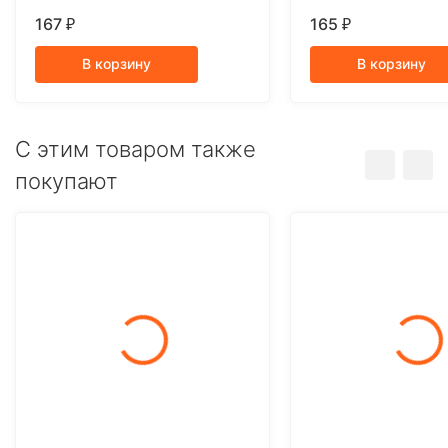
блистере
167
165
₽
₽
В корзину
В корзину
C этим товаром также
покупают