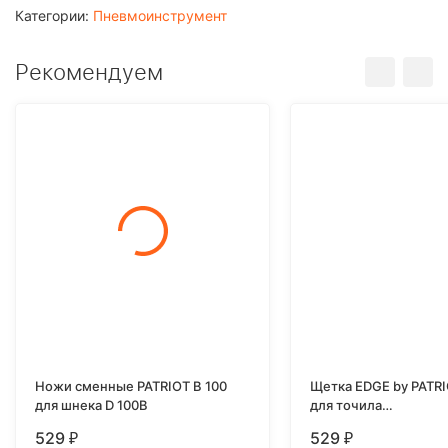
Категории:
Пневмоинструмент
Рекомендуем
Ножи сменные PATRIOT B 100
Щетка EDGE by PATRI
для шнека D 100B
для точила
175ммХ32/30/25,4/2
529
529
₽
₽