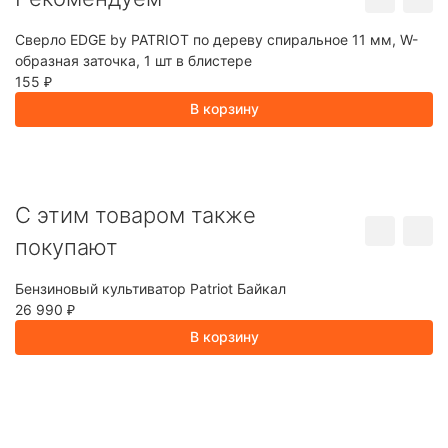
Сверло EDGE by PATRIOT по дереву спиральное 11 мм, W-
Б
образная заточка, 1 шт в блистере
1
155
₽
В корзину
C этим товаром также
покупают
Бензиновый культиватор Patriot Байкал
Н
26 990
1
₽
В корзину