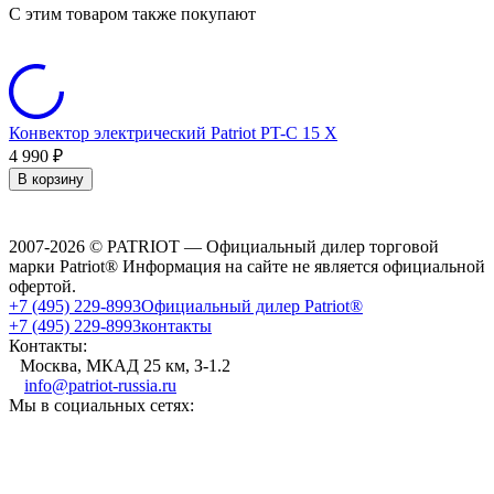
C этим товаром также покупают
Конвектор электрический Patriot PT-C 15 X
К
4 990
₽
5
В корзину
2007-2026 © PATRIOT — Официальный дилер торговой
марки Patriot® Информация на сайте не является официальной
офертой.
+7 (495) 229-8993
Официальный дилер Patriot®
+7 (495) 229-8993
контакты
Контакты:
Москва, МКАД 25 км, З-1.2
info@patriot-russia.ru
Мы в социальных сетях: