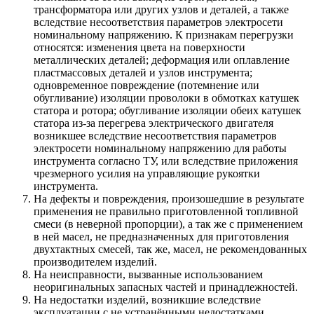
трансформатора или других узлов и деталей, а также
вследствие несоответствия параметров электросети
номинальному напряжению. К признакам перегрузки
относятся: изменения цвета на поверхности
металлических деталей; деформация или оплавление
пластмассовых деталей и узлов инструмента;
одновременное повреждение (потемнение или
обугливание) изоляции проволоки в обмотках катушек
статора и ротора; обугливание изоляции обеих катушек
статора из-за перегрева электрического двигателя
возникшее вследствие несоответствия параметров
электросети номинальному напряжению для работы
инструмента согласно ТУ, или вследствие приложения
чрезмерного усилия на управляющие рукоятки
инструмента.
На дефекты и повреждения, произошедшие в результате
применения не правильно приготовленной топливной
смеси (в неверной пропорции), а так же с применением
в ней масел, не предназначенных для приготовления
двухтактных смесей, так же, масел, не рекомендованных
производителем изделий.
На неисправности, вызванные использованием
неоригинальных запасных частей и принадлежностей.
На недостатки изделий, возникшие вследствие
эксплуатации с не устранёнными недостатками.