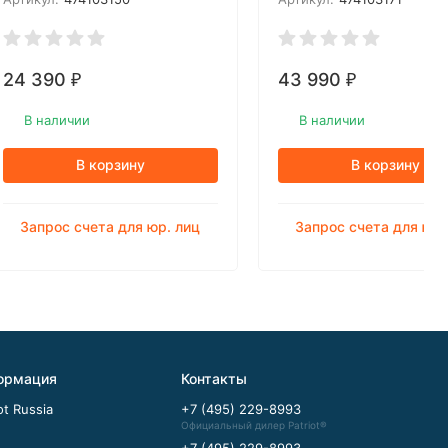
24 390
43 990
₽
₽
В наличии
В наличии
В корзину
В корзину
Запрос счета для юр. лиц
Запрос счета для юр.
ормация
Контакты
ot Russia
+7 (495) 229-8993
Официальный дилер Patriot®