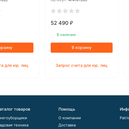
52 490
₽
В наличии
орзину
В корзину
та для юр. лиц
Запрос счета для юр. лиц
аталог товаров
Помощь
Инф
негоуборщики
О компании
Patri
адовая техника
Доставка