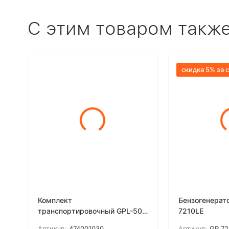
C этим товаром такж
скидка 5% за 
Комплект
Бензогенерато
транспортировочный GPL-500
7210LE
для генераторов PATRIOT GP
Артикул:
474001030
Артикул:
GP 72