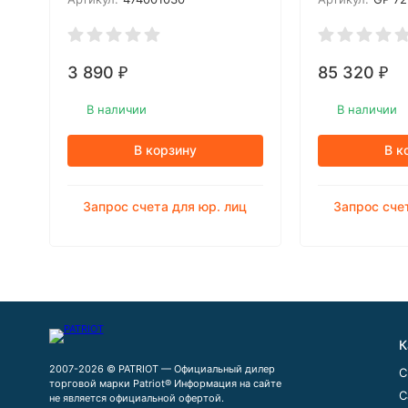
5510, 6510, 7210, 8210
3 890
85 320
₽
₽
В наличии
В наличии
В корзину
В к
Запрос счета для юр. лиц
Запрос сче
К
2007-2026 © PATRIOT — Официальный дилер
С
торговой марки Patriot® Информация на сайте
С
не является официальной офертой.