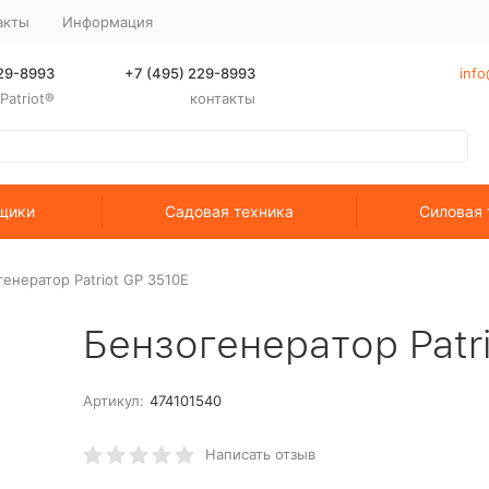
акты
Информация
229-8993
+7 (495) 229-8993
info
atriot®
контакты
щики
Садовая техника
Силовая 
енератор Patriot GP 3510E
Бензогенератор Patr
Артикул:
474101540
Написать отзыв