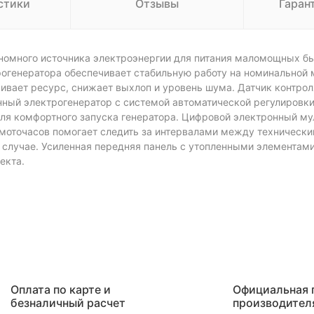
стики
Отзывы
Гаран
ономного источника электроэнергии для питания маломощных б
рогенератора обеспечивает стабильную работу на номинальной
ивает ресурс, снижает выхлоп и уровень шума. Датчик контрол
онный электрогенератор с системой автоматической регулировк
для комфортного запуска генератора. Цифровой электронный м
к моточасов помогает следить за интервалами между техническ
 случае. Усиленная передняя панель с утопленными элементам
екта.
Оплата по карте и
Официальная 
безналичный расчет
производител