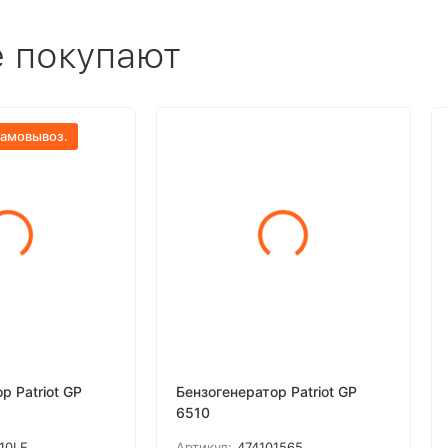
е покупают
самовывоз.
р Patriot GP
Бензогенератор Patriot GP
6510
10LE
Артикул:
474101565