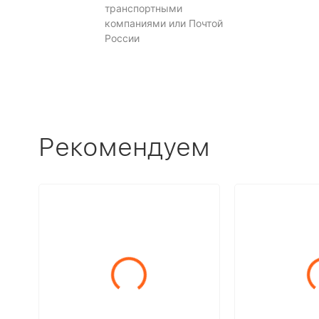
транспортными
компаниями или Почтой
России
Рекомендуем